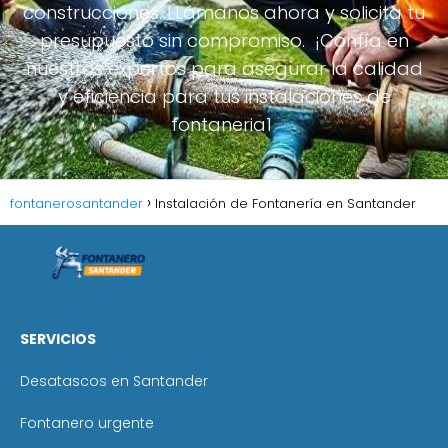
construcciones. LLámanos ahora y solicita tu
presupuesto sin compromiso. ¡Confía en
nuestros expertos para asegurar la calidad
y eficiencia para tus instalaciones de
fontaneria1
fontanerosantander
Instalación de Fontanería en Santander
SERVICIOS
Desatascos en Santander
Fontanero urgente