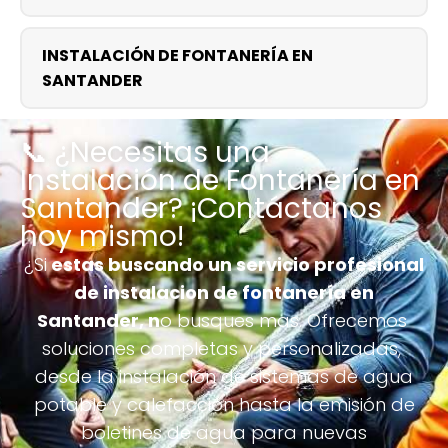
INSTALACIÓN DE FONTANERÍA EN
SANTANDER
📞 ¿Necesitas una
Instalación de Fontanería en
Santander? ¡Contáctanos
hoy mismo!
¿Si
estas buscando un servicio profesional
de instalacion de fontanería en
Santander, n
o busques mas. Ofrecemos
soluciones completas y personalizadas,
desde la instalación de sistemas de agua
potable y calefacción hasta la emisión de
boletines de agua para nuevas